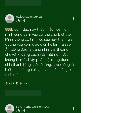
いいね！
返信
elsiebre.we.r1.6.921
7月07日
888b com
 dạo này thấy nhắc hoài nên 
mình cũng bấm vào coi thử cho biết thôi. 
Mình không có tìm hiểu sâu hay tham gia 
gì, chủ yếu xem giao diện họ làm ra sao. 
Ấn tượng đầu là trang nhìn khá thoáng, 
chữ với khoảng cách vừa mắt nên lướt 
không bị mỏi. Mấy phần nội dung được 
chia thành từng khối rõ ràng, kéo xuống là 
biết mình đang ở đoạn nào chứ không bị 
dính một…
もっと見る
いいね！
返信
savannapatt.er.s.on.7.0.4
7月02日