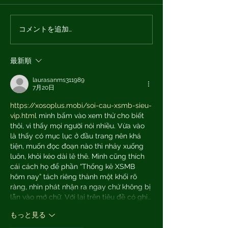
コメントを追加…
【おしらせ】オプエド10
【おしらせ】AI
周年と上杉隆氏の退任に
権の侵害につい
ついて
最新順
laurasanms311989
7月20日
https://xosoplus.mobi/soi-cau-xsmb-sieu-
vip.html
 mình bấm vào xem thử cho biết 
thôi, vì thấy mọi người nói nhiều. Vừa vào 
là thấy có mục lục ở đầu trang nên khá 
tiện, muốn đọc đoạn nào thì nhảy xuống 
luôn, khỏi kéo dài lê thê. Mình cũng thích 
cái cách họ để phần “Thống kê XSMB 
hôm nay” tách riêng thành một khối rõ 
ràng, nhìn phát nhận ra ngay chứ không bị 
lẫn vào mớ chữ. Với lại trên tiêu đề có ghi…
もっと見る