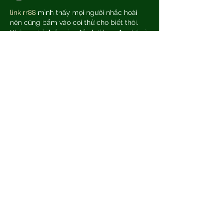
link rr88
 mình thấy mọi người nhắc hoài 
nên cũng bấm vào coi thử cho biết thôi. 
Không phải kiểu vào để chơi hay đọc kỹ gì 
đâu, mình chỉ lướt nhanh xem giao diện có 
dễ nhìn không. Cảm giác đầu tiên là trang 
nhìn khá thoáng, các phần nội dung chia 
theo từng khối nên kéo xuống không bị rối 
mắt. Mình để ý họ trình bày thông tin theo 
dạng bảng cột gọn gàng, kiểu nhìn một…
もっと見る
いいね！
返信
giecphangqua.n.h.g.h.u.n.g
6月26日
BALL88
 mình thấy bạn bè nhắc hoài nên 
cũng ghé thử cho biết, chủ yếu xem giao 
diện có dễ dùng không thôi. Vào trang cái 
là thấy kiểu thiết kế khá mới, chia khối rõ 
ràng nên lướt một vòng không bị rối. Mình 