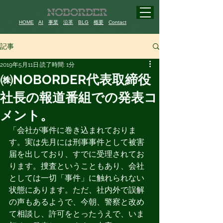
HOME
AI
事業
沿革
BLG
概要
Contact
記事
2019年5月11日
読了時間: 1分
㈱NOBORDER代表取締役
社長の報道番組での発表コ
メント。
「会社が事件に巻き込まれておりま
す。実は先月には刑事事件として被害
届を出しており、すでに受理されてお
ります。捜査ということもあり、会社
としては一切「事件」に触れられない
状態にあります。ただ、社内外で誤解
の声もあるようで、今朝、警察と改め
て相談し、許可をとったうえで、いま