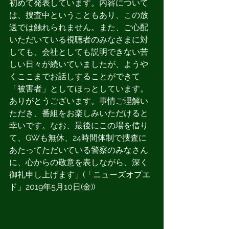
初めて発表しています。内容について
は、捜査中ということもあり、この放
送では触れられません。また、ご心配
いただいている視聴者のみなさまに対
しても、会社としても説明できない苦
しい日々が続いていましたが、ようや
くここまでお話しすることができて
「被害者」としてほっとしています。
ありがとうございます。事情ご理解い
ただき、番組をお楽しみいただけると
幸いです。なお、最後にこの場を借り
て、GWも無休、24時間体制で捜査に
あたってただいている警察のみなさん
に、心からの敬意を表しながら、深く
御礼申し上げます」(「ニューズオプエ
ド」2019年5月10日(金))