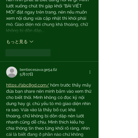
lướt xuống chút thì gặp khối “BÀI VIẾT 
MỚI” đặt ngay trên trang, nên nếu muốn 
xem nội dung vừa cập nhật thì khỏi phải 
mò. Giao diện nói chung khá thoáng, chữ 
không bị dồn dập,…
もっと見る
いいね！
返信
bentiecesav.a.ge54.62
5月07日
https://abc8gd.com/
 hôm trước thấy mấy 
đứa bạn share nên mình bấm vào xem thử 
cho biết thôi. Mình không có đọc kỹ nội 
dung hay gì, chủ yếu tò mò giao diện nhìn 
ra sao. Vừa vào là thấy bố cục khá 
thoáng, chữ không bị dồn dập nên lướt 
nhanh cũng dễ chịu. Mình thích kiểu họ 
chia thông tin theo từng khối rõ ràng, nhìn 
cái là biết đang ở phần nào chứ không 