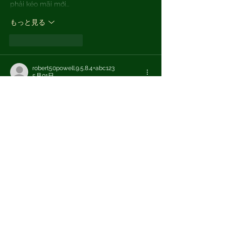
phải kéo mãi mới…
もっと見る
いいね！
返信
robert50powell.9.5.8.4+abc123
5月01日
tài xỉu
 dạo này thấy ai cũng nhắc nên 
mình ghé thử một trang chuyên gom 
thông tin kiểu “top app” xem có gì hay. 
Mình không đọc sâu, chủ yếu lướt cho biết 
bố cục với cách họ trình bày thôi. Ấn 
tượng đầu là chữ không bị rối, chia đoạn 
rõ ràng nên kéo xuống khá nhẹ đầu. Có 
chỗ họ nhắc tới tiêu chí chọn app uy tín và 
nói về SSL 256-bit, đọc qua cũng thấy…
もっと見る
いいね！
返信