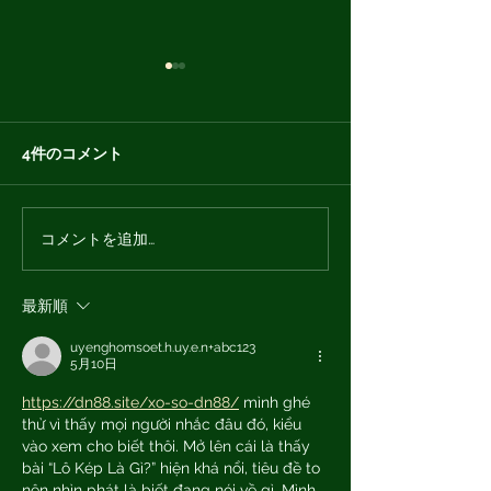
4件のコメント
コメントを追加…
【おしらせ】オプエド10
【おしらせ】AI
周年と上杉隆氏の退任に
権の侵害につい
ついて
最新順
uyenghomsoet.h.uy.e.n+abc123
5月10日
https://dn88.site/xo-so-dn88/
 mình ghé 
thử vì thấy mọi người nhắc đâu đó, kiểu 
vào xem cho biết thôi. Mở lên cái là thấy 
bài “Lô Kép Là Gì?” hiện khá nổi, tiêu đề to 
nên nhìn phát là biết đang nói về gì. Mình 